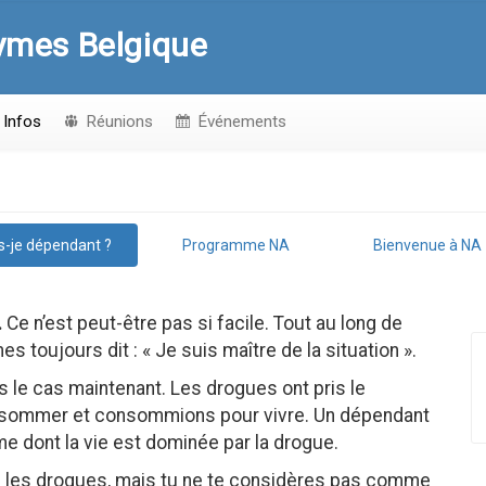
ymes Belgique
Infos
Réunions
Événements
s-je dépendant ?
Programme NA
Bienvenue à NA
.
Ce n’est peut-être pas si facile. Tout au long de
oujours dit : « Je suis maître de la situation ».
us le cas maintenant. Les drogues ont pris le
consommer et consommions pour vivre. Un dépendant
dont la vie est dominée par la drogue.
c les drogues, mais tu ne te considères pas comme